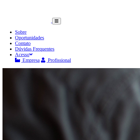
Sobre
Oportunidades
Contato
Dúvidas Frequentes
Acesso
Empresa
Profissional