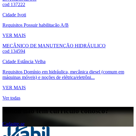
cod 137222
Cidade
Ivoti
Requisitos
Possuir habilitação A/B
VER MAIS
MECÂNICO DE MANUTENÇÃO HIDRÁULICO
cod 134594
Cidade
Estância Velha
Requisitos
Domínio em hidráulica, mecânica diesel (comum em
máquinas móveis) e noções de elétrica/eletrôni...
VER MAIS
Ver todas
Ainda não tem currículo conosco?
Cadastre-se