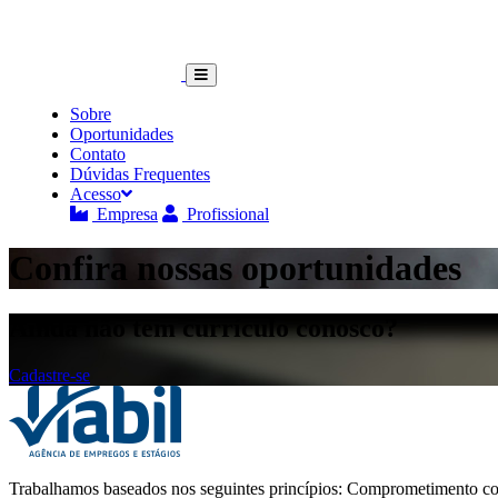
Sobre
Oportunidades
Contato
Dúvidas Frequentes
Acesso
Empresa
Profissional
Confira nossas oportunidades
Ainda não tem currículo conosco?
Cadastre-se
Trabalhamos baseados nos seguintes princípios: Comprometimento com