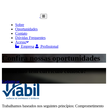
Sobre
Oportunidades
Contato
Dúvidas Frequentes
Acesso
Empresa
Profissional
Confira nossas oportunidades
Ainda não tem currículo conosco?
Cadastre-se
Trabalhamos baseados nos seguintes princípios: Comprometimento