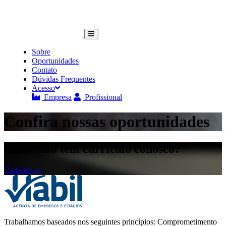
Sobre
Oportunidades
Contato
Dúvidas Frequentes
Acesso
Empresa
Profissional
Confira nossas oportunidades
Ainda não tem currículo conosco?
Cadastre-se
Trabalhamos baseados nos seguintes princípios: Comprometimento