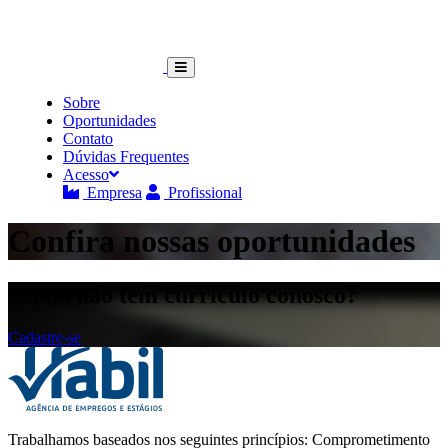
Sobre
Oportunidades
Contato
Dúvidas Frequentes
Acesso
Empresa
Profissional
Confira nossas oportunidades
Ainda não tem currículo conosco?
Cadastre-se
Trabalhamos baseados nos seguintes princípios: Comprometimento